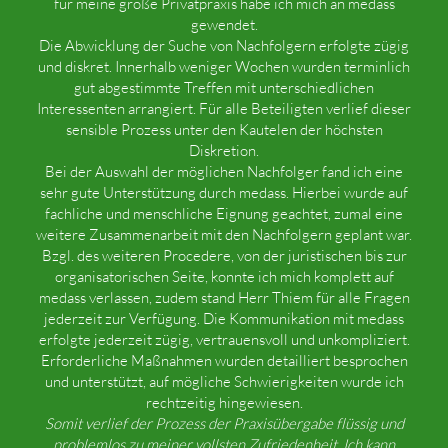
für meine große Privatpraxis habe ich mich an medass
gewendet.
Die Abwicklung der Suche von Nachfolgern erfolgte zügig
und diskret. Innerhalb weniger Wochen wurden terminlich
gut abgestimmte Treffen mit unterschiedlichen
Interessenten arrangiert. Für alle Beteiligten verlief dieser
sensible Prozess unter den Kautelen der höchsten
Diskretion.
Bei der Auswahl der möglichen Nachfolger fand ich eine
sehr gute Unterstützung durch medass. Hierbei wurde auf
fachliche und menschliche Eignung geachtet, zumal eine
weitere Zusammenarbeit mit den Nachfolgern geplant war.
Bzgl. des weiteren Procedere, von der juristischen bis zur
organisatorischen Seite, konnte ich mich komplett auf
medass verlassen, zudem stand Herr Thiem für alle Fragen
jederzeit zur Verfügung. Die Kommunikation mit medass
erfolgte jederzeit zügig, vertrauensvoll und unkompliziert.
Erforderliche Maßnahmen wurden detailliert besprochen
und unterstützt, auf mögliche Schwierigkeiten wurde ich
rechtzeitig hingewiesen.
Somit verlief der Prozess der Praxisübergabe flüssig und
problemlos zu meiner vollsten Zufriedenheit. Ich kann