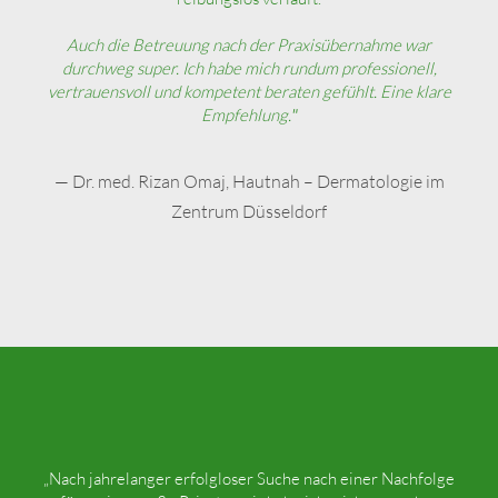
Auch die Betreuung nach der Praxisübernahme war
durchweg super. Ich habe mich rundum professionell,
vertrauensvoll und kompetent beraten gefühlt. Eine klare
Empfehlung.
"
— Dr. med. Rizan Omaj, Hautnah – Dermatologie im
Zentrum Düsseldorf
„Nach jahrelanger erfolgloser Suche nach einer Nachfolge