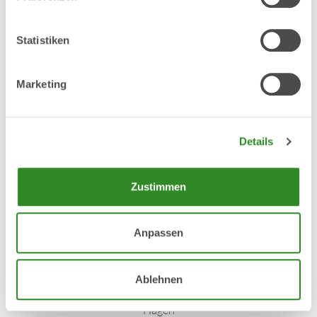
Entscheidendes zu übersehen oder eine Frist zu verpassen.
Hier führte seine erfahrene Begleitung dazu, dass wir uns
(fast) entspannt zurücklehnen konnten.
Statistiken
Es ist heutzutage nicht einfach, eine Praxis an eine/n
Marketing
geeignete/n Nachfolger/in weiterzugeben, da die Zahl der
Übernahmeinteressenten geringer ist als früher.
Eigenständig durchgeführte Verhandlungen scheitern
leider oft.
Details
Ich kann Kolleginnen oder Kollegen, die eine Praxis mit
möglichst wenig Stress weitergeben wollen, nur
Zustimmen
empfehlen, hierzu professionelle Beratung und Begleitung
in Anspruch zu nehmen. Die damit verbundenen Kosten
sind es aus meiner Sicht wert.
Anpassen
Vielen Dank, Herr Thiem!"
Ablehnen
— Dr. med. Cornelius Kellner, Pneumologie Praxis in
Hagen