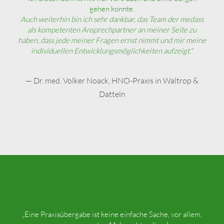
gehen konnte.
Auch weiterhin bin ich sehr dankbar, das Team der medass
als kompetenten Ansprechpartner an meiner Seite zu
haben, dass jede meiner Fragen ernst nimmt und mir meine
individuellen Entwicklungsmöglichkeiten aufzeigt."
— Dr. med. Volker Noack, HNO-Praxis in Waltrop &
Datteln
„Eine Praxisübergabe ist keine einfache Sache, vor allem,