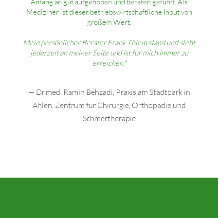
Anfang an gut aufgehoben und beraten gefühlt. Als
Mediziner ist dieser betriebswirtschaftliche Input von
großem Wert.
Mein persönlicher Berater Frank Thiem stand und steht
jederzeit an meiner Seite und ist für mich immer zu
erreichen.“
— Dr.med. Ramin Behzadi, Praxis am Stadtpark in
Ahlen, Zentrum für Chirurgie, Orthopädie und
Schmertherapie