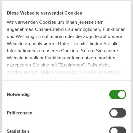
SPESDE3EXXX,
Empfänger: medass
Diese Webseite verwendet Cookies
Wirtschaftsberatungsgesellschaft mbH & Co.
Wir verwenden Cookies um Ihnen jederzeit ein
Treuhand KG,
angenehmes Online-Erlebnis zu ermöglichen, Funktionen
und Werbung zu optimieren oder die Zugriffe auf unsere
überwiesen.
Website zu analysieren. Unter "Details" finden Sie alle
Informationen zu unseren Cookies. Sofern Sie unsere
Website in vollem Funktionsumfang nutzen möchten,
Aus technischen Gründen kann Bargeldzahlung am
akzeptieren Sie bitte mit "Zustimmen". Falls nicht,
Seminartag nicht akzeptiert werden.
werden ausschließlich notwendige Cookies verwendet,
welche die Grundfunktionen der Website gewährleisten.
Ja, ich habe die
Datenschutzerklärung
zur Kenntnis
Weitere Infos finden Sie in unserer
Einwilligungsauswahl
Datenschutzerklärung
.
genommen und bin damit einverstanden, dass die von mir
Notwendig
angegebenen Daten elektronisch erhoben und gespeichert
werden. Meine Daten werden dabei nur streng
Präferenzen
zweckgebunden zur Bearbeitung und Beantwortung meiner
Anfrage benutzt.*
Statistiken