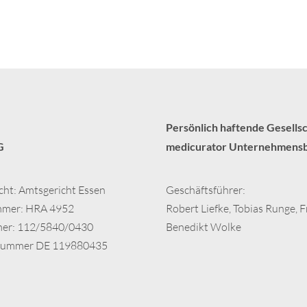
Persönlich haftende Gesellsc
G
medicurator Unternehmensbe
cht: Amtsgericht Essen
Geschäftsführer:
mmer: HRA 4952
Robert Liefke, Tobias Runge, 
er: 112/5840/0430
Benedikt Wolke
Nummer DE 119880435