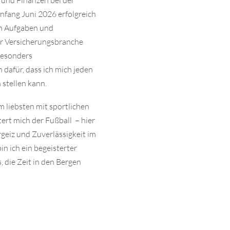
und Finanzen bei der
fang Juni 2026 erfolgreich
en Aufgaben und
er Versicherungsbranche
besonders
dafür, dass ich mich jeden
stellen kann.
m liebsten mit sportlichen
ert mich der Fußball – hier
rgeiz und Zuverlässigkeit im
n ich ein begeisterter
, die Zeit in den Bergen