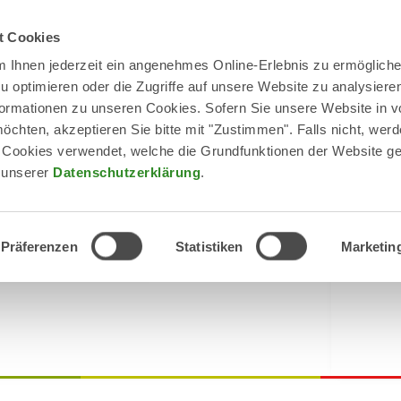
t Cookies
 Ihnen jederzeit ein angenehmes Online-Erlebnis zu ermögliche
Kernkompetenzen
 optimieren oder die Zugriffe auf unsere Website zu analysiere
Jungm
Informationen zu unseren Cookies. Sofern Sie unsere Website in v
chten, akzeptieren Sie bitte mit "Zustimmen". Falls nicht, wer
 Cookies verwendet, welche die Grundfunktionen der Website ge
Vorklini
n unserer
Datenschutzerklärung
.
Klinisc
Über uns
Team
Praktisc
Netzwerke
Präferenzen
Statistiken
Marketin
Sponsoring