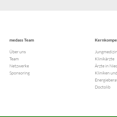
medass Team
Kernkompe
Über uns
Jungmedizi
Team
Klinikärzte
Netzwerke
Ärzte in Nie
Sponsoring
Kliniken u
Energiebera
Doctolib