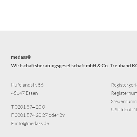
medass®
Wirtschaftsberatungsgesellschaft mbH & Co. Treuhand K
Hufelandstr. 56
Registergeri
45147 Essen
Registernu
Steuernumm
T 0201 874 20 0
USt-Ident-
F 0201 874 20 27 oder 29
E
info@medass.de