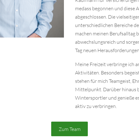
Kaufmann für Versicherungen 
medass begonnen und diese An
abgeschlossen. Die vielseitig
unterschiedlichen Bereiche d
machen meinen Berufsalltag 
abwechslungsreich und sorgen 
Tag neuen Herausforderungen 
Meine Freizeit verbringe ich a
Aktivitäten. Besonders begeist
stehen für mich Teamgeist, Eh
Mittelpunkt. Darüber hinaus bi
Wintersportler und genieße es
aktiv zu verbringen.
Zum Team