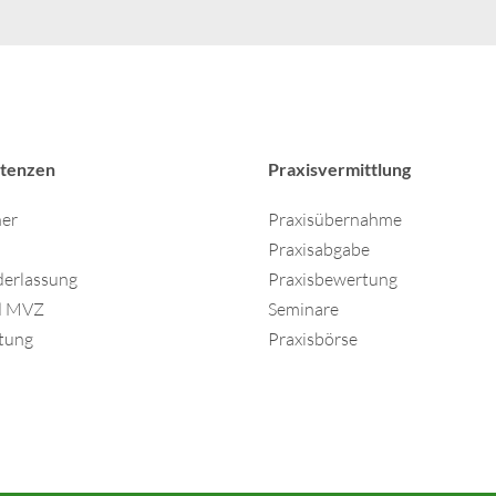
tenzen
Praxisvermittlung
ner
Praxisübernahme
Praxisabgabe
derlassung
Praxisbewertung
nd MVZ
Seminare
tung
Praxisbörse